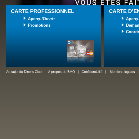
CARTE PROFESSIONNEL
CARTE D’E
Aperçu/Ouvrir
Aperçu
Promotions
Deman
Coord
Au sujet de Diners Club
|
À propos de BMO
|
Confidentialité
|
Mentions légales